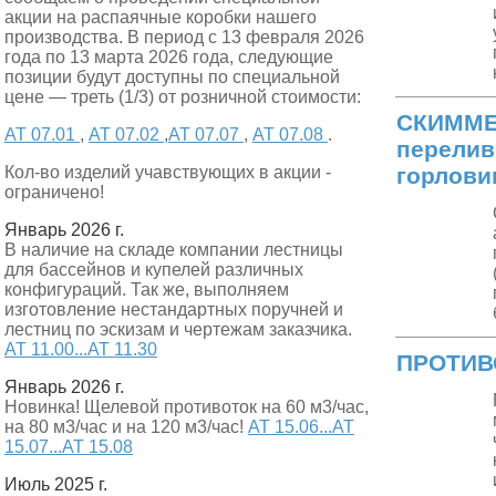
акции на распаячные коробки нашего
производства. В период с 13 февраля 2026
года по 13 марта 2026 года, следующие
позиции будут доступны по специальной
цене — треть (1/3) от розничной стоимости:
СКИММЕР
АТ 07.01
,
АТ 07.02
,
АТ 07.07
,
АТ 07.08
.
перелив
Кол-во изделий учавствующих в акции -
горлови
ограничено!
Январь 2026 г.
В наличие на складе компании лестницы
для бассейнов и купелей различных
конфигураций. Так же, выполняем
изготовление нестандартных поручней и
лестниц по эскизам и чертежам заказчика.
АТ 11.00...АТ 11.30
ПРОТИВО
Январь 2026 г.
Новинка! Щелевой противоток на 60 м3/час,
на 80 м3/час и на 120 м3/час!
АТ 15.06...АТ
15.07...АТ 15.08
Июль 2025 г.