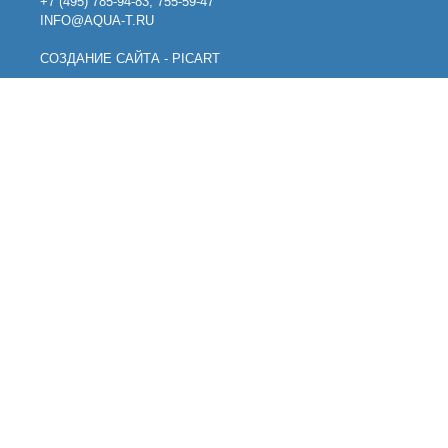
+7 (495) 785-94-83, 755-59-47
INFO@AQUA-T.RU
СОЗДАНИЕ САЙТА - PICART