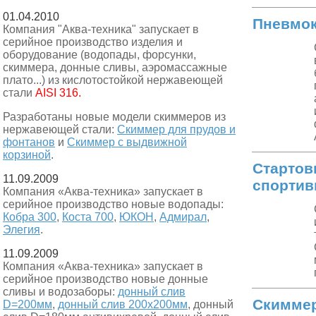
01.04.2010
Пневмок
Компания "Аква-техника" запускает в
серийное производство изделия и
оборудование (водопады, форсунки,
скиммера, донные сливы, аэромассажные
плато...) из кислотостойкой нержавеющей
стали
AISI 316.
Разработаны новые модели скиммеров из
нержавеющей стали:
Скиммер для прудов и
фонтанов
и
Скиммер с выдвижной
корзиной
.
Стартов
11.09.2009
спортив
Компания «Аква-техника» запускает в
серийное производство новые водопады:
Кобра 300
,
Коста 700
,
ЮКОН
,
Адмирал
,
Элегия
.
11.09.2009
Компания «Аква-техника» запускает в
серийное производство новые донные
сливы и водозаборы:
донный слив
Скиммер
D=200мм
,
донный слив 200х200мм
, донный