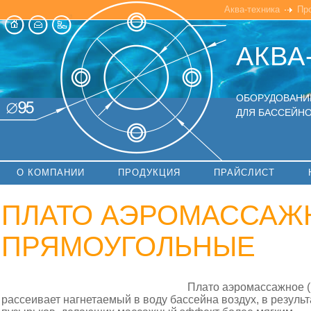
Аква-техника
Пр
АКВА
ОБОРУДОВАНИ
ДЛЯ БАССЕЙНО
О КОМПАНИИ
ПРОДУКЦИЯ
ПРАЙСЛИСТ
ПЛАТО АЭРОМАССАЖ
ПРЯМОУГОЛЬНЫЕ
Плато аэромассажное 
рассеивает нагнетаемый в воду бассейна воздух, в резуль