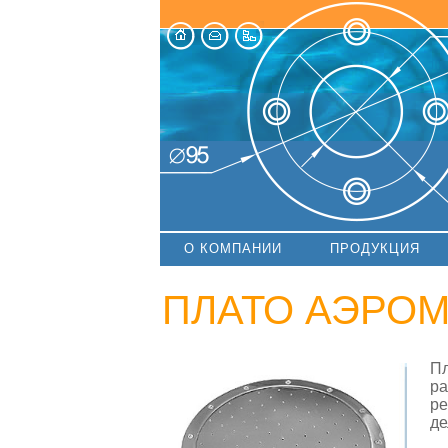
О КОМПАНИИ
ПРОДУКЦИЯ
ПЛАТО АЭРО
Пл
ра
ре
де