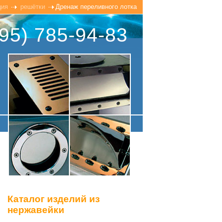
ция
решётки
Дренаж переливного лотка
95) 785-94-83
Каталог изделий из
нержавейки